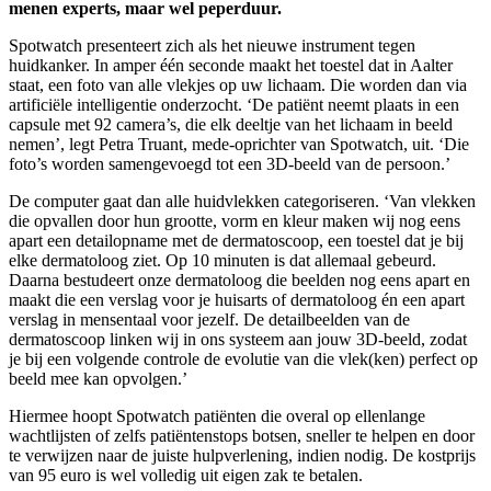
menen experts, maar wel peperduur.
Spotwatch presenteert zich als het nieuwe instrument tegen
huidkanker. In amper één seconde maakt het toestel dat in Aalter
staat, een foto van alle vlekjes op uw lichaam. Die worden dan via
artificiële intelligentie onderzocht. ‘De patiënt neemt plaats in een
capsule met 92 camera’s, die elk deeltje van het lichaam in beeld
nemen’, legt Petra Truant, mede-oprichter van Spotwatch, uit. ‘Die
foto’s worden samengevoegd tot een 3D-beeld van de persoon.’
De computer gaat dan alle huidvlekken categoriseren. ‘Van vlekken
die opvallen door hun grootte, vorm en kleur maken wij nog eens
apart een detailopname met de dermatoscoop, een toestel dat je bij
elke dermatoloog ziet. Op 10 minuten is dat allemaal gebeurd.
Daarna bestudeert onze dermatoloog die beelden nog eens apart en
maakt die een verslag voor je huisarts of dermatoloog én een apart
verslag in mensentaal voor jezelf. De detailbeelden van de
dermatoscoop linken wij in ons systeem aan jouw 3D-beeld, zodat
je bij een volgende controle de evolutie van die vlek(ken) perfect op
beeld mee kan opvolgen.’
Hiermee hoopt Spotwatch patiënten die overal op ellenlange
wachtlijsten of zelfs patiëntenstops botsen, sneller te helpen en door
te verwijzen naar de juiste hulpverlening, indien nodig. De kostprijs
van 95 euro is wel volledig uit eigen zak te betalen.