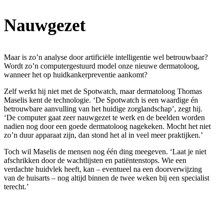
Nauwgezet
Maar is zo’n analyse door artificiële intelligentie wel betrouwbaar?
Wordt zo’n computergestuurd model onze nieuwe dermatoloog,
wanneer het op huidkankerpreventie aankomt?
Zelf werkt hij niet met de Spotwatch, maar dermatoloog Thomas
Maselis kent de technologie. ‘De Spotwatch is een waardige én
betrouwbare aanvulling van het huidige zorglandschap’, zegt hij.
‘De computer gaat zeer nauwgezet te werk en de beelden worden
nadien nog door een goede dermatoloog nagekeken. Mocht het niet
zo’n duur apparaat zijn, dan stond het al in veel meer praktijken.’
Toch wil Maselis de mensen nog één ding meegeven. ‘Laat je niet
afschrikken door de wachtlijsten en patiëntenstops. Wie een
verdachte huidvlek heeft, kan – eventueel na een doorverwijzing
van de huisarts – nog altijd binnen de twee weken bij een specialist
terecht.’