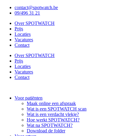
Ga
contact@spotwatch.be
naar
09/496 31 21
de
Over SPOTWATCH
inhoud
Prijs
Locaties
Vacatures
Contact
Over SPOTWATCH
Prijs
Locaties
Vacatures
Contact
Voor patiënten
Maak online een afspraak
Wat is een SPOTWATCH scan
Wat is een verdacht vlekje?
Hoe werkt SPOTWATCH?
Wat na SPOTWATCH?
Download de folder